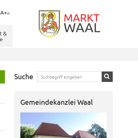
A+
A-
t &
e
Suche
Gemeindekanzlei Waal