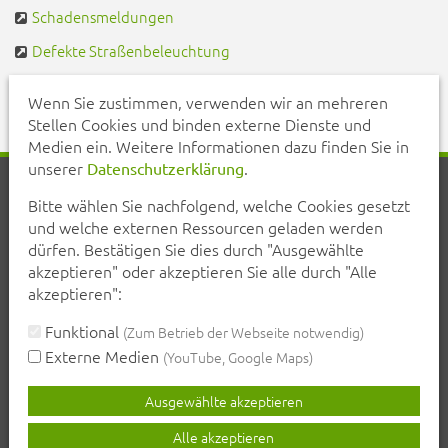
Schadensmeldungen
Defekte Straßenbeleuchtung
Pendlerportal & Mitfahrzentrale
Wenn Sie zustimmen, verwenden wir an mehreren
Stellen Cookies und binden externe Dienste und
Medien ein. Weitere Informationen dazu finden Sie in
unserer
.
Datenschutzerklärung
Startseite
Aktuelles
Veranstaltungen
Kontakt
Bitte wählen Sie nachfolgend, welche Cookies gesetzt
Inhalt
Erklärung zur Barrierefreiheit
und welche externen Ressourcen geladen werden
Datenschutzerklärung
Impressum
dürfen. Bestätigen Sie dies durch "Ausgewählte
akzeptieren" oder akzeptieren Sie alle durch "Alle
Teilen Sie diese Seite mit Ihren Bekannten:
akzeptieren":
teilen
teilen
posten
mail
Funktional
(Zum Betrieb der Webseite notwendig)
Externe Medien
(YouTube, Google Maps)
Seite drucken
Ausgewählte akzeptieren
Alle akzeptieren