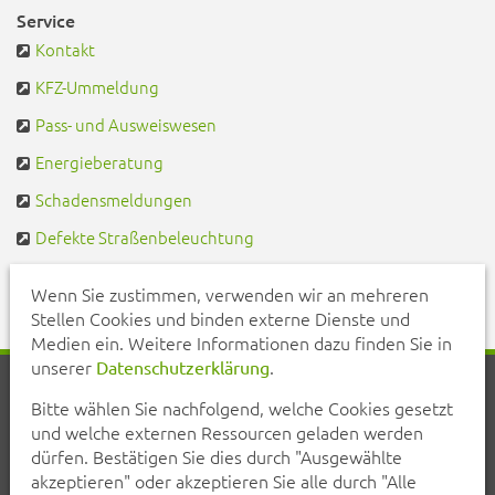
Service
Kontakt
KFZ-Ummeldung
Pass- und Ausweiswesen
Energieberatung
Schadensmeldungen
Defekte Straßenbeleuchtung
Pendlerportal & Mitfahrzentrale
Wenn Sie zustimmen, verwenden wir an mehreren
Stellen Cookies und binden externe Dienste und
Medien ein. Weitere Informationen dazu finden Sie in
unserer
.
Datenschutzerklärung
Startseite
Aktuelles
Veranstaltungen
Kontakt
Bitte wählen Sie nachfolgend, welche Cookies gesetzt
Inhalt
Erklärung zur Barrierefreiheit
und welche externen Ressourcen geladen werden
Datenschutzerklärung
Impressum
dürfen. Bestätigen Sie dies durch "Ausgewählte
akzeptieren" oder akzeptieren Sie alle durch "Alle
Teilen Sie diese Seite mit Ihren Bekannten: