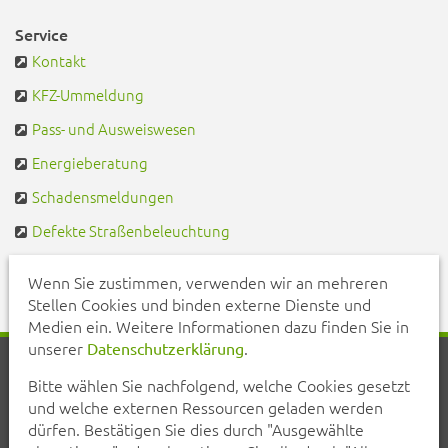
Service
Kontakt
KFZ-Ummeldung
Pass- und Ausweiswesen
Energieberatung
Schadensmeldungen
Defekte Straßenbeleuchtung
Pendlerportal & Mitfahrzentrale
Wenn Sie zustimmen, verwenden wir an mehreren
Stellen Cookies und binden externe Dienste und
Medien ein. Weitere Informationen dazu finden Sie in
unserer
.
Datenschutzerklärung
Startseite
Aktuelles
Veranstaltungen
Kontakt
Bitte wählen Sie nachfolgend, welche Cookies gesetzt
Inhalt
Erklärung zur Barrierefreiheit
und welche externen Ressourcen geladen werden
Datenschutzerklärung
Impressum
dürfen. Bestätigen Sie dies durch "Ausgewählte