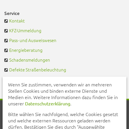
Service
Kontakt
KFZ-Ummeldung
Pass- und Ausweiswesen
Energieberatung
Schadensmeldungen
Defekte Straßenbeleuchtung
Pendlerportal & Mitfahrzentrale
Wenn Sie zustimmen, verwenden wir an mehreren
Stellen Cookies und binden externe Dienste und
Medien ein. Weitere Informationen dazu finden Sie in
unserer
.
Datenschutzerklärung
Startseite
Aktuelles
Veranstaltungen
Kontakt
Bitte wählen Sie nachfolgend, welche Cookies gesetzt
Inhalt
Erklärung zur Barrierefreiheit
und welche externen Ressourcen geladen werden
Datenschutzerklärung
Impressum
dürfen. Bestätigen Sie dies durch "Ausgewählte