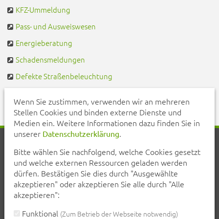
KFZ-Ummeldung
Pass- und Ausweiswesen
Energieberatung
Schadensmeldungen
Defekte Straßenbeleuchtung
Pendlerportal & Mitfahrzentrale
Wenn Sie zustimmen, verwenden wir an mehreren
Stellen Cookies und binden externe Dienste und
Medien ein. Weitere Informationen dazu finden Sie in
unserer
.
Datenschutzerklärung
Startseite
Aktuelles
Veranstaltungen
Kontakt
Bitte wählen Sie nachfolgend, welche Cookies gesetzt
Inhalt
Erklärung zur Barrierefreiheit
und welche externen Ressourcen geladen werden
Datenschutzerklärung
Impressum
dürfen. Bestätigen Sie dies durch "Ausgewählte
akzeptieren" oder akzeptieren Sie alle durch "Alle
Teilen Sie diese Seite mit Ihren Bekannten:
akzeptieren":
teilen
teilen
posten
mail
Funktional
(Zum Betrieb der Webseite notwendig)